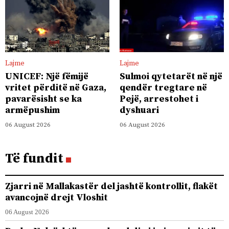
Lajme
Lajme
UNICEF: Një fëmijë
Sulmoi qytetarët në një
vritet përditë në Gaza,
qendër tregtare në
pavarësisht se ka
Pejë, arrestohet i
armëpushim
dyshuari
06 August 2026
06 August 2026
Të fundit
Zjarri në Mallakastër del jashtë kontrollit, flakët
avancojnë drejt Vloshit
06 August 2026