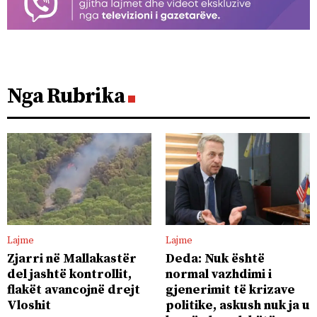
Nga Rubrika
Lajme
Lajme
Zjarri në Mallakastër
Deda: Nuk është
del jashtë kontrollit,
normal vazhdimi i
flakët avancojnë drejt
gjenerimit të krizave
Vloshit
politike, askush nuk ja u