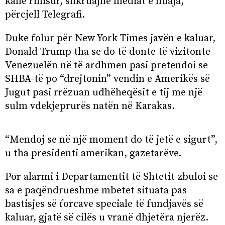
kanë rinisur, shkruajnë mediat e huaja,
përcjell Telegrafi.
Duke folur për New York Times javën e kaluar,
Donald Trump tha se do të donte të vizitonte
Venezuelën në të ardhmen pasi pretendoi se
SHBA-të po “drejtonin” vendin e Amerikës së
Jugut pasi rrëzuan udhëheqësit e tij me një
sulm vdekjeprurës natën në Karakas.
“Mendoj se në një moment do të jetë e sigurt”,
u tha presidenti amerikan, gazetarëve.
Por alarmi i Departamentit të Shtetit zbuloi se
sa e paqëndrueshme mbetet situata pas
bastisjes së forcave speciale të fundjavës së
kaluar, gjatë së cilës u vranë dhjetëra njerëz.