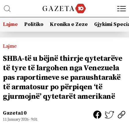
Lajme
Politiko
Kronika e Zeze
Gjykimi Speci
Lajme
SHBA-të u bëjnë thirrje qytetarëve
të tyre të largohen nga Venezuela
pas raportimeve se paraushtarakë
të armatosur po përpiqen ‘të
gjurmojnë’ qytetarët amerikanë
Gazeta10
11 January 2026 - 9:01