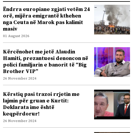
Ëndrra europiane zgjati vetëm 24
orë, mijëra emigrantë kthehen
nga Ceuta në Marok pas kalimit
masiv
01 August 2026
Kërcënohet me jetë Alaudin
Hamiti, prezantuesi denoncon në
polici familjarin e banorit të “Big
Brother VIP”
26 November 2024
Kërstiq pasi trazoi rrjetin me
lajmin për gruan e Kurtit:
Deklarata ime është
keqpërdorur!
26 November 2024