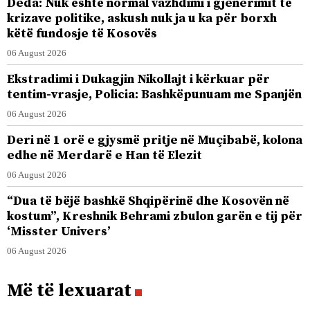
Deda: Nuk është normal vazhdimi i gjenerimit të
krizave politike, askush nuk ja u ka për borxh
këtë fundosje të Kosovës
06 August 2026
Ekstradimi i Dukagjin Nikollajt i kërkuar për
tentim-vrasje, Policia: Bashkëpunuam me Spanjën
06 August 2026
Deri në 1 orë e gjysmë pritje në Muçibabë, kolona
edhe në Merdarë e Han të Elezit
06 August 2026
“Dua të bëjë bashkë Shqipërinë dhe Kosovën në
kostum”, Kreshnik Behrami zbulon garën e tij për
‘Misster Univers’
06 August 2026
Më të lexuarat