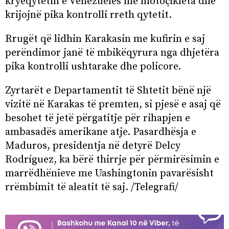
kryeqytetin e Venezuelës me motoçikleta dhe
krijojnë pika kontrolli rreth qytetit.
Rrugët që lidhin Karakasin me kufirin e saj
perëndimor janë të mbikëqyrura nga dhjetëra
pika kontrolli ushtarake dhe policore.
Zyrtarët e Departamentit të Shtetit bënë një
vizitë në Karakas të premten, si pjesë e asaj që
besohet të jetë përgatitje për rihapjen e
ambasadës amerikane atje. Pasardhësja e
Maduros, presidentja në detyrë Delcy
Rodríguez, ka bërë thirrje për përmirësimin e
marrëdhënieve me Uashingtonin pavarësisht
rrëmbimit të aleatit të saj. /Telegrafi/