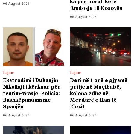
ka për borxh këtë
06 August 2026
fundosje të Kosovës
06 August 2026
Lajme
Lajme
Ekstradimi i Dukagjin
Deri në 1 orë e gjysmë
Nikollajt i kërkuar për
pritje në Muçibabë,
tentim-vrasje, Policia:
kolona edhe në
Bashkëpunuam me
Merdarë e Han të
Spanjën
Elezit
06 August 2026
06 August 2026