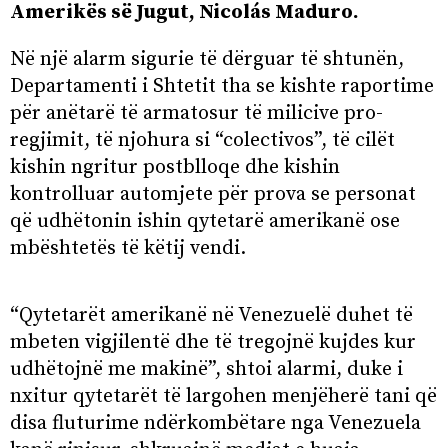
Amerikës së Jugut, Nicolás Maduro.
Në një alarm sigurie të dërguar të shtunën,
Departamenti i Shtetit tha se kishte raportime
për anëtarë të armatosur të milicive pro-
regjimit, të njohura si “colectivos”, të cilët
kishin ngritur postblloqe dhe kishin
kontrolluar automjete për prova se personat
që udhëtonin ishin qytetarë amerikanë ose
mbështetës të këtij vendi.
“Qytetarët amerikanë në Venezuelë duhet të
mbeten vigjilentë dhe të tregojnë kujdes kur
udhëtojnë me makinë”, shtoi alarmi, duke i
nxitur qytetarët të largohen menjëherë tani që
disa fluturime ndërkombëtare nga Venezuela