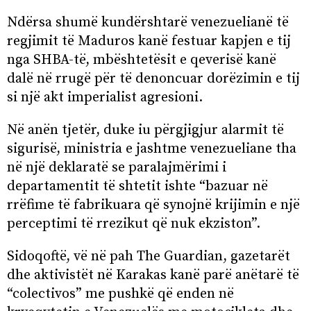
Ndërsa shumë kundërshtarë venezuelianë të
regjimit të Maduros kanë festuar kapjen e tij
nga SHBA-të, mbështetësit e qeverisë kanë
dalë në rrugë për të denoncuar dorëzimin e tij
si një akt imperialist agresioni.
Në anën tjetër, duke iu përgjigjur alarmit të
sigurisë, ministria e jashtme venezueliane tha
në një deklaratë se paralajmërimi i
departamentit të shtetit ishte “bazuar në
rrëfime të fabrikuara që synojnë krijimin e një
perceptimi të rrezikut që nuk ekziston”.
Sidoqoftë, vë në pah The Guardian, gazetarët
dhe aktivistët në Karakas kanë parë anëtarë të
“colectivos” me pushkë që enden në