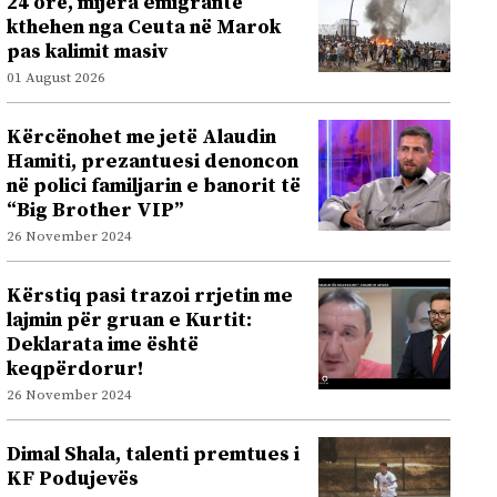
24 orë, mijëra emigrantë
kthehen nga Ceuta në Marok
pas kalimit masiv
01 August 2026
Kërcënohet me jetë Alaudin
Hamiti, prezantuesi denoncon
në polici familjarin e banorit të
“Big Brother VIP”
26 November 2024
Kërstiq pasi trazoi rrjetin me
lajmin për gruan e Kurtit:
Deklarata ime është
keqpërdorur!
26 November 2024
Dimal Shala, talenti premtues i
KF Podujevës