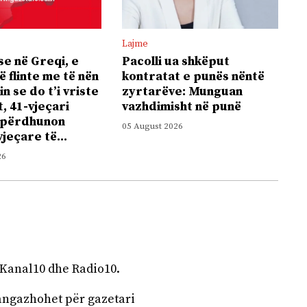
Lajme
e në Greqi, e
Pacolli ua shkëput
ë flinte me të nën
kontratat e punës nëntë
n se do t’i vriste
zyrtarëve: Munguan
t, 41-vjeçari
vazhdimisht në punë
 përdhunon
05 August 2026
vjeçare të...
26
 Kanal10 dhe Radio10.
angazhohet për gazetari