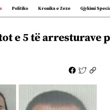
e
Politiko
Kronika e Zeze
Gjykimi Speci
tot e 5 të arresturave 