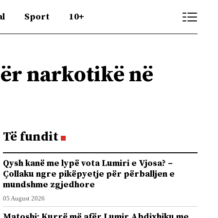
al
Sport
10+
për narkotikë në
Të fundit
Qysh kanë me lypë vota Lumiri e Vjosa? –
Çollaku ngre pikëpyetje për përballjen e
mundshme zgjedhore
05 August 2026
Matoshi: Kurrë më afër Lumir Abdixhiku me