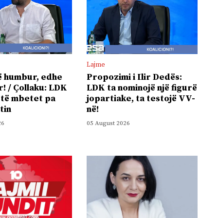
Lajme
ë humbur, edhe
Propozimi i Ilir Dedës:
r! / Çollaku: LDK
LDK ta nominojë një figurë
 të mbetet pa
jopartiake, ta testojë VV-
tin
në!
26
05 August 2026