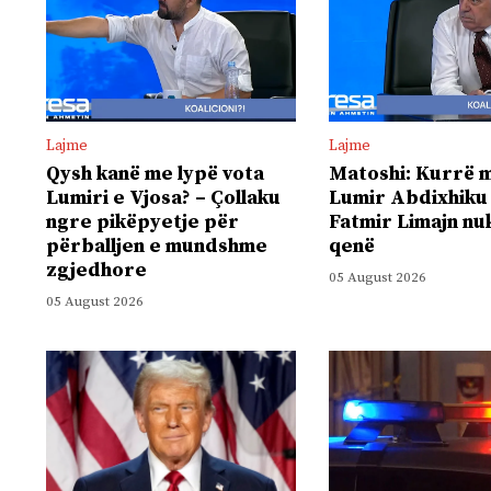
Lajme
Lajme
Qysh kanë me lypë vota
Matoshi: Kurrë m
Lumiri e Vjosa? – Çollaku
Lumir Abdixhiku
ngre pikëpyetje për
Fatmir Limajn nu
përballjen e mundshme
qenë
zgjedhore
05 August 2026
05 August 2026