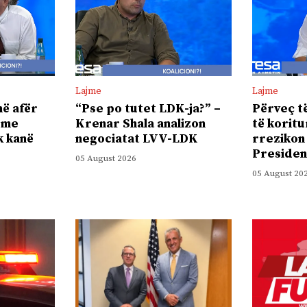
Lajme
Lajme
ë afër
“Pse po tutet LDK-ja?” –
Përveç t
 me
Krenar Shala analizon
të koritu
k kanë
negociatat LVV-LDK
rrezikon
Presiden
05 August 2026
05 August 20