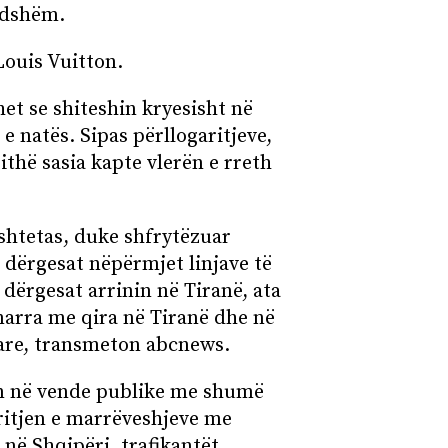
ndshëm.
Louis Vuitton.
et se shiteshin kryesisht në
 e natës. Sipas përllogaritjeve,
jithë sasia kapte vlerën e rreth
shtetas, duke shfrytëzuar
in dërgesat nëpërmjet linjave të
 dërgesat arrinin në Tiranë, ata
arra me qira në Tiranë dhe në
tare, transmeton abcnews.
n në vende publike me shumë
rritjen e marrëveshjeve me
 në Shqipëri, trafikantët