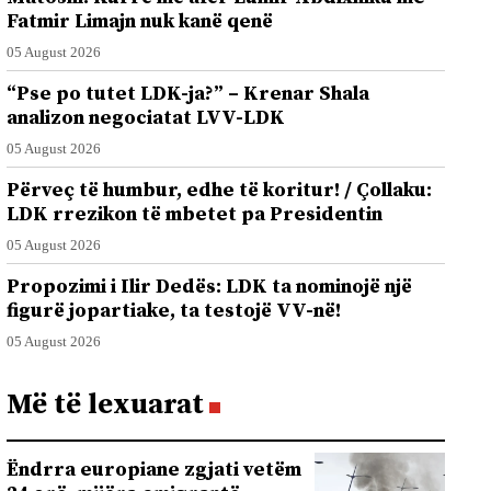
Fatmir Limajn nuk kanë qenë
05 August 2026
“Pse po tutet LDK-ja?” – Krenar Shala
analizon negociatat LVV-LDK
05 August 2026
Përveç të humbur, edhe të koritur! / Çollaku:
LDK rrezikon të mbetet pa Presidentin
05 August 2026
Propozimi i Ilir Dedës: LDK ta nominojë një
figurë jopartiake, ta testojë VV-në!
05 August 2026
Më të lexuarat
Ëndrra europiane zgjati vetëm