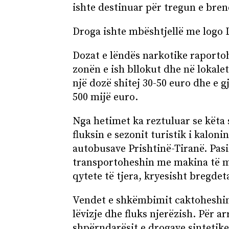
ishte destinuar për tregun e bre
Droga ishte mbështjellë me logo 
Dozat e lëndës narkotike raportoh
zonën e ish bllokut dhe në lokalet
një dozë shitej 30-50 euro dhe e g
500 mijë euro.
Nga hetimet ka reztuluar se këta 
fluksin e sezonit turistik i kalon
autobusave Prishtinë-Tiranë. Pasi
transportoheshin me makina të m
qytete të tjera, kryesisht bregde
Vendet e shkëmbimit caktoheshi
lëvizje dhe fluks njerëzish. Për a
shpërndarësit e drogave sintetike