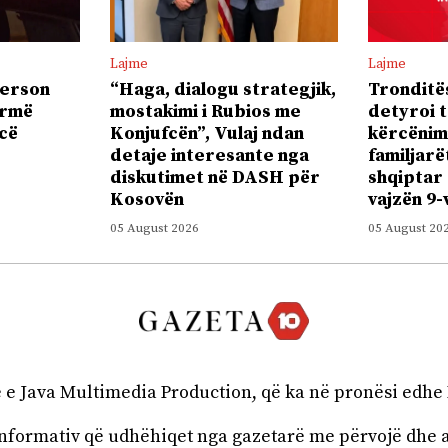
Lajme
Lajme
person
“Haga, dialogu strategjik,
Tronditës
armë
mostakimi i Rubios me
detyroi t
icë
Konjufcën”, Vulaj ndan
kërcënimi
detaje interesante nga
familjarë
diskutimet në DASH për
shqiptar
Kosovën
vajzën 9-
05 August 2026
05 August 20
ë e Java Multimedia Production, që ka në pronësi edhe
 informativ që udhëhiqet nga gazetarë me përvojë dhe 