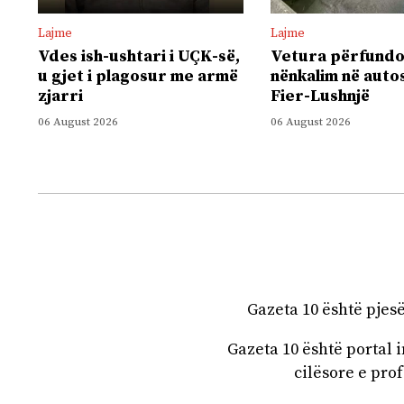
Lajme
Lajme
Vdes ish-ushtari i UÇK-së,
Vetura përfundo
u gjet i plagosur me armë
nënkalim në auto
zjarri
Fier-Lushnjë
06 August 2026
06 August 2026
Gazeta 10 është pjes
Gazeta 10 është portal
cilësore e prof