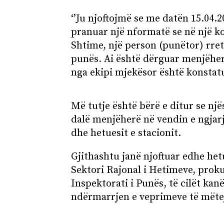
‘’Ju njoftojmë se me datën 15.04.2
pranuar një nformatë se në një k
Shtime, një person (punëtor) rret
punës. Ai është dërguar menjëher
nga ekipi mjekësor është konstatua
Më tutje është bërë e ditur se një
dalë menjëherë në vendin e ngjarj
dhe hetuesit e stacionit.
Gjithashtu janë njoftuar edhe he
Sektori Rajonal i Hetimeve, prokur
Inspektorati i Punës, të cilët kan
ndërmarrjen e veprimeve të mët