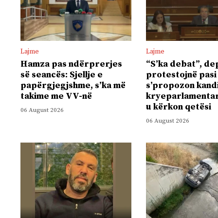
Lajme
Lajme
Hamza pas ndërprerjes
“S’ka debat”, de
së seancës: Sjellje e
protestojnë pasi
papërgjegjshme, s’ka më
s’propozon kand
takime me VV-në
kryeparlamentar
u kërkon qetësi
06 August 2026
06 August 2026