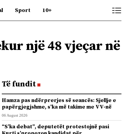
al
Sport
10+
kur një 48 vjeçar në
Të fundit
Hamza pas ndërprerjes së seancës: Sjellje e
papërgjegjshme, s’ka më takime me VV-në
06 August 2026
“S’ka debat”, deputetët protestojnë pasi
Kurti s’propozon kandidat për