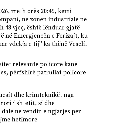
026, rreth orës 20:45, kemi
ompani, në zonën industriale në
h 48 vjeç, është lënduar gjatë
ë në Emergjencën e Ferizajt, ku
r vdekja e tij’’ ka thënë Veseli.
sitet relevante policore kanë
es, përfshirë patrullat policore
tuesit dhe krimteknikët nga
ori i shtetit, si dhe
ë dalë në vendin e ngjarjes për
ejme hetimore