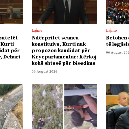
Lajme
Lajme
putetët
Ndërpritet seanca
Betohen 
 Kurti
konstituive, Kurti nuk
të legjis
idat për
propozon kandidat për
06 August 20
, Dehari
Kryeparlamentar: Kërkoj
kohë shtesë për bisedime
06 August 2026