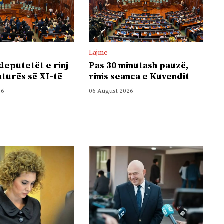
Lajme
deputetët e rinj
Pas 30 minutash pauzë,
laturës së XI-të
rinis seanca e Kuvendit
26
06 August 2026