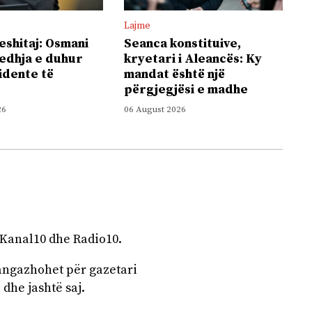
Lajme
eshitaj: Osmani
Seanca konstituive,
jedhja e duhur
kryetari i Aleancës: Ky
idente të
mandat është një
përgjegjësi e madhe
26
06 August 2026
 Kanal10 dhe Radio10.
angazhohet për gazetari
 dhe jashtë saj.