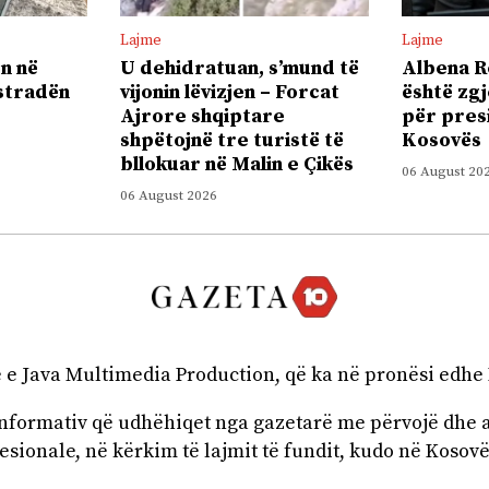
Lajme
Lajme
n në
U dehidratuan, s’mund të
Albena R
stradën
vijonin lëvizjen – Forcat
është zg
Ajrore shqiptare
për pres
shpëtojnë tre turistë të
Kosovës
bllokuar në Malin e Çikës
06 August 20
06 August 2026
ë e Java Multimedia Production, që ka në pronësi edhe
 informativ që udhëhiqet nga gazetarë me përvojë dhe 
esionale, në kërkim të lajmit të fundit, kudo në Kosovë