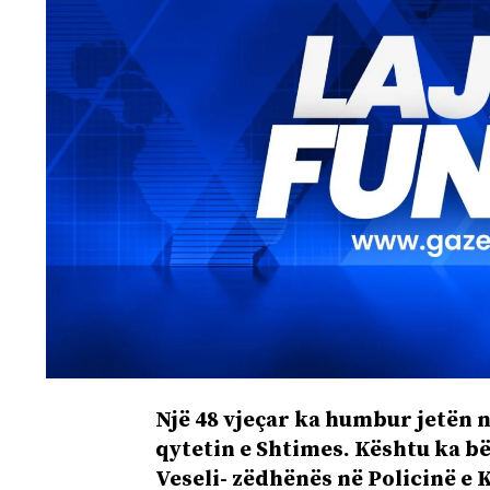
Një 48 vjeçar ka humbur jetën n
qytetin e Shtimes. Kështu ka b
Veseli- zëdhënës në Policinë e K