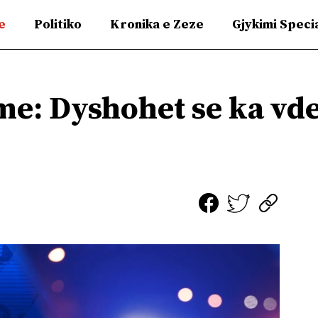
e
Politiko
Kronika e Zeze
Gjykimi Speci
me: Dyshohet se ka vde