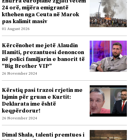
Ëndrra europiane zgjati vetëm
24 orë, mijëra emigrantë
kthehen nga Ceuta në Marok
pas kalimit masiv
01 August 2026
Kërcënohet me jetë Alaudin
Hamiti, prezantuesi denoncon
në polici familjarin e banorit të
“Big Brother VIP”
26 November 2024
Kërstiq pasi trazoi rrjetin me
lajmin për gruan e Kurtit:
Deklarata ime është
keqpërdorur!
26 November 2024
Dimal Shala, talenti premtues i